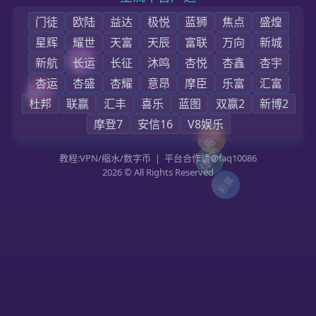
首页
公司概况
企业报道
服务中心
联系我们
投资者关系