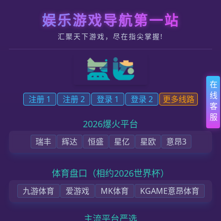
跳转到内容
益达-益达平台 | 轻松创建ID帐号_平台大厅登陆
首页
公司概况
企业报道
服务中心
联系我们
投资者关系